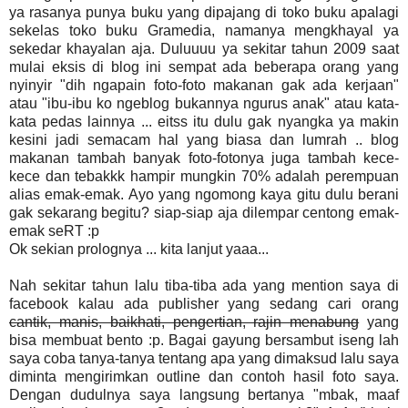
ya rasanya punya buku yang dipajang di toko buku apalagi
sekelas toko buku Gramedia, namanya mengkhayal ya
sekedar khayalan aja. Duluuuu ya sekitar tahun 2009 saat
mulai eksis di blog ini sempat ada beberapa orang yang
nyinyir "dih ngapain foto-foto makanan gak ada kerjaan"
atau "ibu-ibu ko ngeblog bukannya ngurus anak" atau kata-
kata pedas lainnya ... eitss itu dulu gak nyangka ya makin
kesini jadi semacam hal yang biasa dan lumrah .. blog
makanan tambah banyak foto-fotonya juga tambah kece-
kece dan tebakkk hampir mungkin 70% adalah perempuan
alias emak-emak. Ayo yang ngomong kaya gitu dulu berani
gak sekarang begitu? siap-siap aja dilempar centong emak-
emak seRT :p
Ok sekian prolognya ... kita lanjut yaaa...
Nah sekitar tahun lalu tiba-tiba ada yang mention saya di
facebook kalau ada publisher yang sedang cari orang
cantik, manis, baikhati, pengertian, rajin menabung
yang
bisa membuat bento :p. Bagai gayung bersambut iseng lah
saya coba tanya-tanya tentang apa yang dimaksud lalu saya
diminta mengirimkan outline dan contoh hasil foto saya.
Dengan dudulnya saya langsung bertanya "mbak, maaf