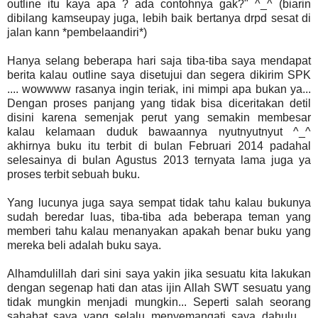
outline itu kaya apa ? ada contohnya gak?" ^_^ (biarin
dibilang kamseupay juga, lebih baik bertanya drpd sesat di
jalan kann *pembelaandiri*)
Hanya selang beberapa hari saja tiba-tiba saya mendapat
berita kalau outline saya disetujui dan segera dikirim SPK
.... wowwww rasanya ingin teriak, ini mimpi apa bukan ya...
Dengan proses panjang yang tidak bisa diceritakan detil
disini karena semenjak perut yang semakin membesar
kalau kelamaan duduk bawaannya nyutnyutnyut ^_^
akhirnya buku itu terbit di bulan Februari 2014 padahal
selesainya di bulan Agustus 2013 ternyata lama juga ya
proses terbit sebuah buku.
Yang lucunya juga saya sempat tidak tahu kalau bukunya
sudah beredar luas, tiba-tiba ada beberapa teman yang
memberi tahu kalau menanyakan apakah benar buku yang
mereka beli adalah buku saya.
Alhamdulillah dari sini saya yakin jika sesuatu kita lakukan
dengan segenap hati dan atas ijin Allah SWT sesuatu yang
tidak mungkin menjadi mungkin... Seperti salah seorang
sahabat saya yang selalu menyemangati saya dahulu ...