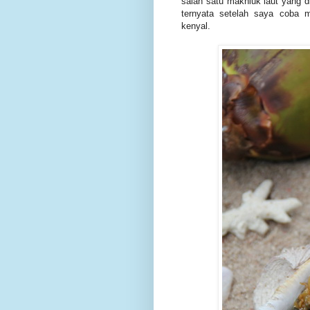
salah satu makhluk laut yang 
ternyata setelah saya coba
kenyal.