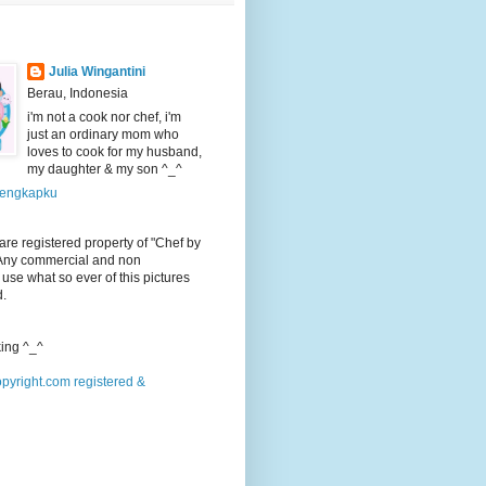
Julia Wingantini
Berau, Indonesia
i'm not a cook nor chef, i'm
just an ordinary mom who
loves to cook for my husband,
my daughter & my son ^_^
 lengkapku
 are registered property of "Chef by
 Any commercial and non
use what so ever of this pictures
d.
ing ^_^