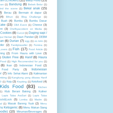
am (Chicken)
(12)
Baby Food
(15)
Bandung
(6)
nan
(1)
Bebek Belur
(1)
Bekal anak
(15)
ind the scene
(1)
0)
Berau
(3)
Bermain di dapur
(2)
(4)
Bihun
(1)
Blog Challange
(1)
Buah
(4)
Bumbu
(3)
Bumbu Dasar
Cake
(15)
Cheese
(3)
CBA Event
(1)
nt
(3)
Chefbyaccident on Media
(1)
Cookies
(8)
Daging sapi /
Curcol
(1)
Daun Pandan
(2)
DEBM
pur Hemat
(1)
pan
(6)
Durian
(7)
egg
(1)
es krim
(1)
ller
(2)
Familytraveller
(1)
Femina
(1)
Fish
(17)
Lovers
(1)
Food Article
(1)
ning
(2)
From Haura with Love
(3)
Gluten Free
(6)
Hanif
(6)
Haura
)
 Food
(1)
High Recomended for you
(1)
(6)
Ikan
(2)
Indonesian Food
(2)
Indonesian
n Food Party
(3)
r
(7)
Info Sehat Alami
(3)
Kalimantan
mbing
(1)
Kangkung yang dibawa Hanif
Keju
(3)
Ketofood
(4)
00
(1)
Kepiting
(1)
Kids Food
(83)
Kitchen
Klub Berani Baking
(3)
Kuliner
(1)
)
Lapis Talas AraSari
(1)
Lapis Talas
ock&Lock
(5)
Lomba
(1)
Madre
(1)
Masak Bareng Yuuk
(2)
al
(1)
Menu
nu Ketogenic
(6)
Menu Makan Siang
odle)
(10)
Minuman/Beverages
(5)