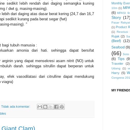
ine sedikit lebih rendah dari daging semangka kuning
Monthly Eve
MPA
10m
(1)
 mg / dwt g, masing-masing).
(6)
MPASI 9
 lebih dari daging atas dasar berat kering (24,7 dan 16,7
Story
(17
pi sedikit kurang pada berat segar (fwt)
Pasar Rakyat
masing-masing). "
Product 
(1)
(1)
Resolusi
Rujak
(2)
Sa
(Beef)
(12)
t bagi tubuh manusia :
Seafood
(9)
luarkan amonia dari hati. sehingga dapat bersifat
(66)
Soto
(6)
Tips
(9
r arginin yang dapat mensekresi asam nitrit (NO) untuk
Traveler
(2)
mbuluh darah. sehingga sitrullin dapat berperan untuk
Udang
(1)
v
W
Harry
(5)
, efek vasodilatasi dari citrulline dapat mendukung
Congress 20
 viagra)
MY FRIEND
Tidak ada komentar:
bles
 Giant Clam)