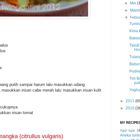
►
Mei
(
►
Mare
▼
Febru
Tumis
Kima 
Bakso 
halus
Tips&
Ho
lus
Tulan
Bubur 
a
Pudin
Tim Be
put
wang putih sampai harum lalu masukkan udang
Yoghu
 masukkan irisan cabe merah lalu masukkan irisan kulit
►
2011
(6
ecukupnya
►
2010
(3
ukkan irisan tomat
MY RECIPE
Agar-agar
(4
Aneka tumi
ngka (citrullus vulgaris)