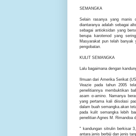
SEMANGKA
Selain rasanya yang manis 
diantaranya adalah sebagai alt
sebagai antioksidan yang ber
berupa karotenod yang seri
Masyarakat pun telah banyak 
pengobatan.
KULIT SEMANGKA
Lalu bagaimana dengan kandung
Ilmuan dari Amerika Serikat (
Veazie pada tahun 2005 tel
penelitiannya membuktikan bah
asam α-amino. Namanya berasa
yang pertama kali diisolasi pa
dalam buah semangka.akan tetap
pada kulit semangka lebih ba
penelitian Agnes M. Rimandoa d
" kandungan sitrulin berkisar 3
antara jenis berbiji dan jenis ta