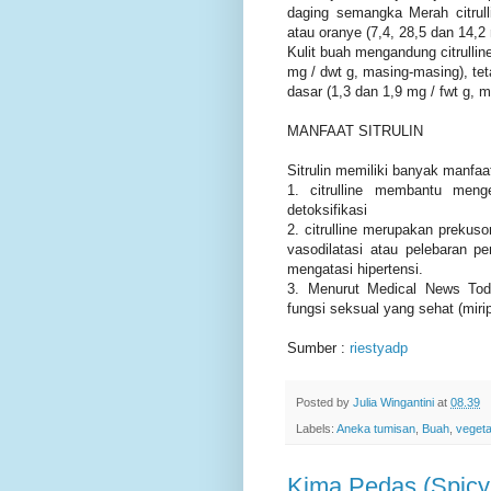
daging semangka Merah citrull
atau oranye (7,4, 28,5 dan 14,2
Kulit buah mengandung citrulline
mg / dwt g, masing-masing), teta
dasar (1,3 dan 1,9 mg / fwt g, 
MANFAAT SITRULIN
Sitrulin memiliki banyak manfaa
1. citrulline membantu menge
detoksifikasi
2. citrulline merupakan prekuso
vasodilatasi atau pelebaran pe
mengatasi hipertensi.
3. Menurut Medical News Today
fungsi seksual yang sehat (mirip
Sumber :
riestyadp
Posted by
Julia Wingantini
at
08.39
Labels:
Aneka tumisan
,
Buah
,
vegeta
Kima Pedas (Spicy