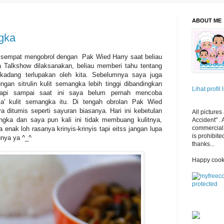
ABOUT ME
gka
 sempat mengobrol dengan Pak Wied Harry saat beliau
 Talkshow dilaksanakan, beliau memberi tahu tentang
kadang terlupakan oleh kita. Sebelumnya saya juga
n sitrulin kulit semangka lebih tinggi dibandingkan
Lihat profil
tapi sampai saat ini saya belum pernah mencoba
a' kulit semangka itu. Di tengah obrolan Pak Wied
 ditumis seperti sayuran biasanya. Hari ini kebetulan
All pictures
ngka dan saya pun kali ini tidak membuang kulitnya,
Accident" .
commercial 
 enak loh rasanya krinyis-krinyis tapi eitss jangan lupa
is prohibite
unya ya ^_^
thanks...
Happy cook