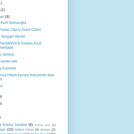
1)
t
(1)
ari
(9)
 Kulit Semangka
Pedas (Spicy Giant Clam)
Tenggiri Wortel
Trik MPASI & Toddler food
memade
g Jambal
wortel lele
g Karamel
ras Hitam Kecipir feat wortel ikan
ih
rt
9)
6)
S
Aneka Sambal
(8)
)
Aneka sate
(1)
san
(10)
Artikel Sehat
(4)
Asinan
(2)