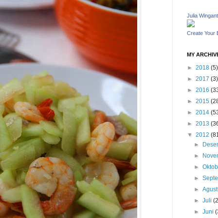
Julia Wingant
Create Your
MY ARCHIV
►
2018
(5)
►
2017
(3)
►
2016
(3
►
2015
(2
►
2014
(5
►
2013
(3
▼
2012
(8
►
Dese
►
Nove
►
Okto
►
Sept
►
Agus
►
Juli
(
►
Juni
(