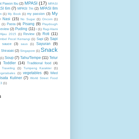
MPASI
(17)
nt Pawon Ibu
(2)
MPASI
SI 6m
(7)
MPASI 8m
MPASI 7m
(2)
My
my passion
(3)
m
(1)
My Book
(1)
)
Nasi
(15)
No Sugar
(1)
Oncom
(1)
Pisang
(9)
Pasta
(4)
(1)
Playdough
Puding
(11)
Review
(2)
r
(1)
Ragi Alami
Roti
(11)
Review
(3)
 Hijau 2015
(1)
Sapi
Sapi
(2)
mbel Pecel Kemangi
(1)
Sayuran
(9)
sauce
(3)
saus
(1)
Snack
Shirataki
(2)
Singapore
(1)
Soup
(7)
Tahu/Tempe
(11)
Telur
(1)
)
Toddler
(14)
Traditional food
(4)
Traveling
(1)
Tumpeng Karakter
(1)
vegetables
(6)
Wied
egetabales
(1)
isata Kuliner
(7)
World Street Food
13
(1)
S