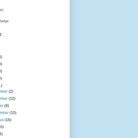
ini
 Badge
E
3)
8)
3)
6)
1)
mber
(2)
mber
(10)
ber
(9)
ember
(10)
tus
(16)
20)
3)