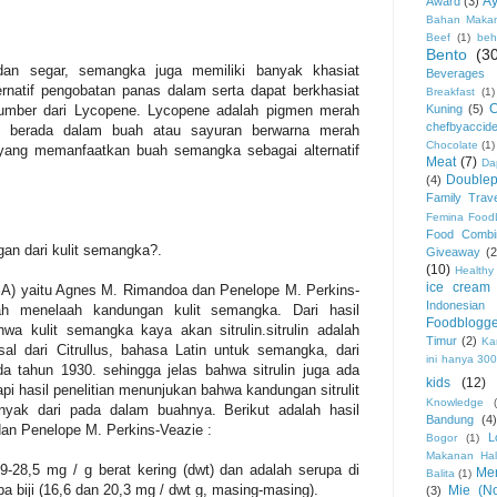
Ay
Award
(3)
Bahan Maka
Beef
(1)
beh
Bento
(3
dan segar, semangka juga memiliki banyak khasiat
Beverages
ernatif pengobatan panas dalam serta dapat berkhasiat
Breakfast
(1)
Kuning
(5)
sumber dari Lycopene. Lycopene adalah pigmen merah
chefbyaccide
ng berada dalam buah atau sayuran berwarna merah
Chocolate
(1)
yang memanfaatkan buah semangka sebagai alternatif
Meat
(7)
Da
Double
(4)
Family Trave
Femina Food
Food Combi
an dari kulit semangka?.
Giveaway
(2
(10)
Healthy
ice cream
USA) yaitu Agnes M. Rimandoa dan Penelope M. Perkins-
Indonesia
ah menelaah kandungan kulit semangka. Dari hasil
Foodblogge
wa kulit semangka kaya akan sitrulin.sitrulin adalah
Timur
(2)
Ka
l dari Citrullus, bahasa Latin untuk semangka, dari
ini hanya 30
da tahun 1930. sehingga jelas bahwa sitrulin juga ada
kids
(12)
i hasil penelitian menunjukan bahwa kandungan sitrulit
Knowledge
nyak dari pada dalam buahnya. Berikut adalah hasil
Bandung
(4
an Penelope M. Perkins-Veazie :
L
Bogor
(1)
Makanan Hal
,9-28,5 mg / g berat kering (dwt) dan adalah serupa di
Me
Balita
(1)
npa biji (16,6 dan 20,3 mg / dwt g, masing-masing).
Mie (No
(3)