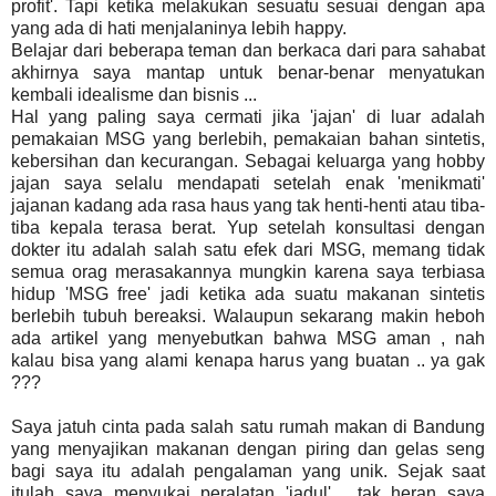
profit'. Tapi ketika melakukan sesuatu sesuai dengan apa
yang ada di hati menjalaninya lebih happy.
Belajar dari beberapa teman dan berkaca dari para sahabat
akhirnya saya mantap untuk benar-benar menyatukan
kembali idealisme dan bisnis ...
Hal yang paling saya cermati jika 'jajan' di luar adalah
pemakaian MSG yang berlebih, pemakaian bahan sintetis,
kebersihan dan kecurangan. Sebagai keluarga yang hobby
jajan saya selalu mendapati setelah enak 'menikmati'
jajanan kadang ada rasa haus yang tak henti-henti atau tiba-
tiba kepala terasa berat. Yup setelah konsultasi dengan
dokter itu adalah salah satu efek dari MSG, memang tidak
semua orag merasakannya mungkin karena saya terbiasa
hidup 'MSG free' jadi ketika ada suatu makanan sintetis
berlebih tubuh bereaksi. Walaupun sekarang makin heboh
ada artikel yang menyebutkan bahwa MSG aman , nah
kalau bisa yang alami kenapa harus yang buatan .. ya gak
???
Saya jatuh cinta pada salah satu rumah makan di Bandung
yang menyajikan makanan dengan piring dan gelas seng
bagi saya itu adalah pengalaman yang unik. Sejak saat
itulah saya menyukai peralatan 'jadul' , tak heran saya