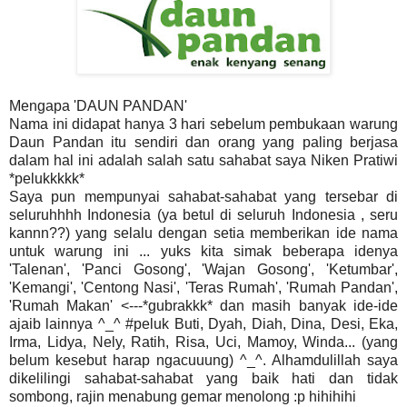
Mengapa 'DAUN PANDAN'
Nama ini didapat hanya 3 hari sebelum pembukaan warung
Daun Pandan itu sendiri dan orang yang paling berjasa
dalam hal ini adalah salah satu sahabat saya Niken Pratiwi
*pelukkkkk*
Saya pun mempunyai sahabat-sahabat yang tersebar di
seluruhhhh Indonesia (ya betul di seluruh Indonesia , seru
kannn??) yang selalu dengan setia memberikan ide nama
untuk warung ini ... yuks kita simak beberapa idenya
'Talenan', 'Panci Gosong', 'Wajan Gosong', 'Ketumbar',
'Kemangi', 'Centong Nasi', 'Teras Rumah', 'Rumah Pandan',
'Rumah Makan' <---*gubrakkk* dan masih banyak ide-ide
ajaib lainnya ^_^ #peluk Buti, Dyah, Diah, Dina, Desi, Eka,
Irma, Lidya, Nely, Ratih, Risa, Uci, Mamoy, Winda... (yang
belum kesebut harap ngacuuung) ^_^. Alhamdulillah saya
dikelilingi sahabat-sahabat yang baik hati dan tidak
sombong, rajin menabung gemar menolong :p hihihihi