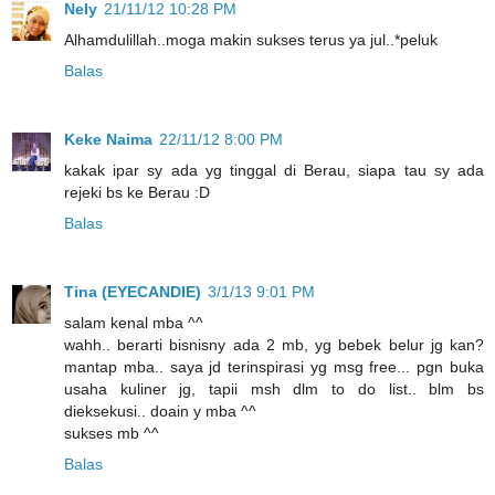
Nely
21/11/12 10:28 PM
Alhamdulillah..moga makin sukses terus ya jul..*peluk
Balas
Keke Naima
22/11/12 8:00 PM
kakak ipar sy ada yg tinggal di Berau, siapa tau sy ada
rejeki bs ke Berau :D
Balas
Tina (EYECANDIE)
3/1/13 9:01 PM
salam kenal mba ^^
wahh.. berarti bisnisny ada 2 mb, yg bebek belur jg kan?
mantap mba.. saya jd terinspirasi yg msg free... pgn buka
usaha kuliner jg, tapii msh dlm to do list.. blm bs
dieksekusi.. doain y mba ^^
sukses mb ^^
Balas