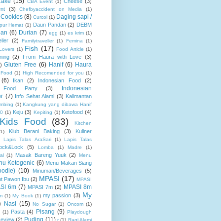
Cake
(15)
Cheese
(3)
CBA Event
(1)
nt
(3)
Chefbyaccident on Media
(1)
Cookies
(8)
Daging sapi /
Curcol
(1)
Daun Pandan
(2)
DEBM
pur Hemat
(1)
pan
(6)
Durian
(7)
egg
(1)
es krim
(1)
ller
(2)
Familytraveller
(1)
Femina
(1)
Fish
(17)
Lovers
(1)
Food Article
(1)
ning
(2)
From Haura with Love
(3)
Gluten Free
(6)
Hanif
(6)
Haura
)
 Food
(1)
High Recomended for you
(1)
(6)
Ikan
(2)
Indonesian Food
(2)
Indonesian
n Food Party
(3)
r
(7)
Info Sehat Alami
(3)
Kalimantan
mbing
(1)
Kangkung yang dibawa Hanif
Keju
(3)
Ketofood
(4)
00
(1)
Kepiting
(1)
Kids Food
(83)
Kitchen
Klub Berani Baking
(3)
Kuliner
(1)
)
Lapis Talas AraSari
(1)
Lapis Talas
ock&Lock
(5)
Lomba
(1)
Madre
(1)
Masak Bareng Yuuk
(2)
al
(1)
Menu
nu Ketogenic
(6)
Menu Makan Siang
odle)
(10)
Minuman/Beverages
(5)
MPASI
(17)
nt Pawon Ibu
(2)
MPASI
SI 6m
(7)
MPASI 8m
MPASI 7m
(2)
My
my passion
(3)
m
(1)
My Book
(1)
)
Nasi
(15)
No Sugar
(1)
Oncom
(1)
Pisang
(9)
Pasta
(4)
(1)
Playdough
Puding
(11)
Review
(2)
r
(1)
Ragi Alami