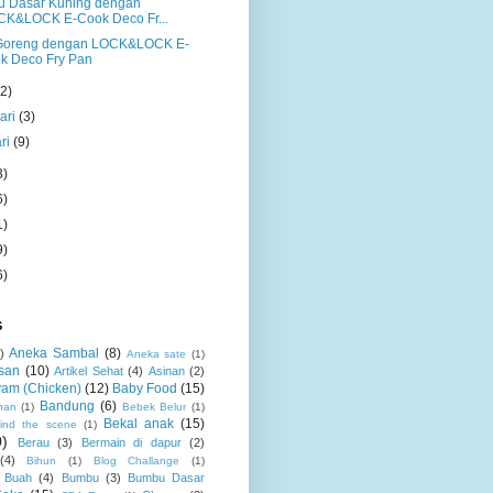
 Dasar Kuning dengan
CK&LOCK E-Cook Deco Fr...
Goreng dengan LOCK&LOCK E-
k Deco Fry Pan
(2)
ari
(3)
ri
(9)
3)
6)
1)
9)
6)
S
Aneka Sambal
(8)
)
Aneka sate
(1)
san
(10)
Artikel Sehat
(4)
Asinan
(2)
am (Chicken)
(12)
Baby Food
(15)
Bandung
(6)
nan
(1)
Bebek Belur
(1)
Bekal anak
(15)
ind the scene
(1)
0)
Berau
(3)
Bermain di dapur
(2)
(4)
Bihun
(1)
Blog Challange
(1)
Buah
(4)
Bumbu
(3)
Bumbu Dasar