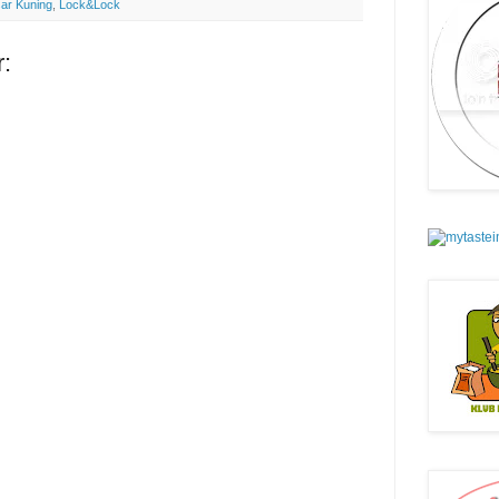
ar Kuning
,
Lock&Lock
: