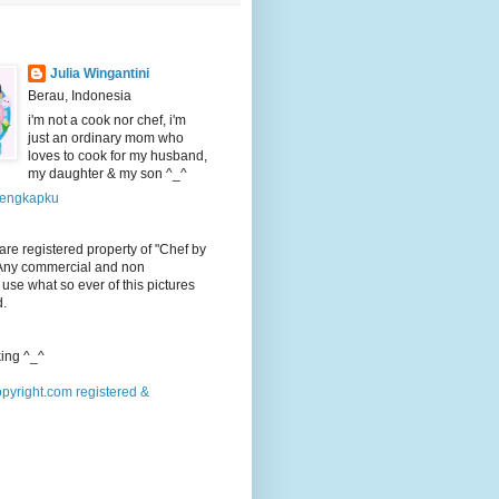
Julia Wingantini
Berau, Indonesia
i'm not a cook nor chef, i'm
just an ordinary mom who
loves to cook for my husband,
my daughter & my son ^_^
 lengkapku
 are registered property of "Chef by
 Any commercial and non
use what so ever of this pictures
d.
ing ^_^