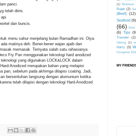
lam panci.
(1)
Resolusi
Rujak
(2)
Sa
telah diiris.
(Beef)
(12)
api.
Seafood
(9)
ortel dan buncis.
(66)
Soto
(6)
Tips
(9
Traveler
(2)
uk menu sahur menjelang bulan Ramadhan ini. Oiya
Udang
(1)
v
ada matinya deh. Bener-bener wajan ajaib dan
W
Harry
(5)
masak memasak. Ternyata salah satu rahasianya
Congress 20
co Fry Pan menggunakan teknologi hard anodized
ah teknologi yang digunakan LOCK&LOCK dalam
MY FRIEND
Hard-Anodized merupakan bahan yang melapisi
 pan, sebelum pada akhirnga dilapisi coating. Jadi,
an bersentuhan langsung dengan alumunium ketika
 karena telah dilapisi dengan teknologi Hard-Anodized