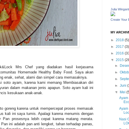
Julia Wingant
Create Your
MY ARCHIV
►
2018
(5)
►
2017
(3)
►
2016
(3
▼
2015
(2
►
Dese
ck&Lock Mrs Chef yang diadakan hasil kerjasama
 komunitas Homemade Healthy Baby Food. Saya akan
►
Okto
 enak, sehat, alami dan simpel cara memasaknya.
►
Sept
asi soto ayam, karena kami memang Membiasakan diri
►
Juni
(
uran dalam makanan jenis apapun. Soto ayam kali ini
▼
Mei
(
uncis kesukaan anak-anak.
Ayam 
Ec
oto goreng karena untuk mempercepat proses memasak
Ayam 
Loc
us kali ini saya tumis. Apalagi karena menumis dengan
 Pan prosesnya lebih cepat karena matang merata.
Nasi 
LOC
 ini adalah pan anti lengket, tahan terhadap panas,