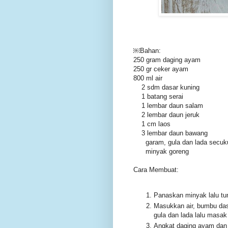
￼Bahan:
250 gram daging ayam
250 gr ceker ayam
800 ml air
2 sdm dasar kuning
1 batang serai
1 lembar daun salam
2 lembar daun jeruk
1 cm laos
3 lembar daun bawang
garam, gula dan lada secuk
minyak goreng
Cara Membuat:
Panaskan minyak lalu t
Masukkan air, bumbu dasa
gula dan lada lalu masa
Angkat daging ayam dan t