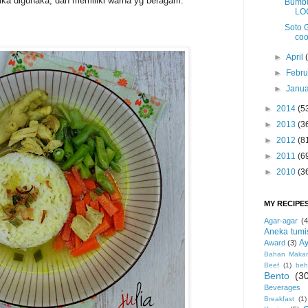
ika digunaka, dan memiliki warna yg beragam.
Bumbu
LO
Soto 
coo
►
April
►
Febru
►
Janua
►
2014
(5
►
2013
(3
►
2012
(8
►
2011
(6
►
2010
(3
MY RECIPE
Agar-agar
(4
Aneka tumi
Ay
Award
(3)
Bahan Maka
Beef
(1)
beh
Bento
(3
Beverages
Breakfast
(1)