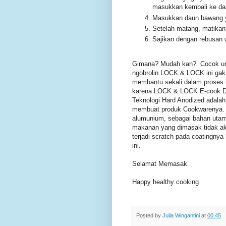
masukkan kembali ke da
Masukkan daun bawang yg 
Setelah matang, matikan 
Sajikan dengan rebusan w
Gimana? Mudah kan? Cocok unt
ngobrolin LOCK & LOCK ini gak 
membantu sekali dalam proses 
karena LOCK & LOCK E-cook De
Teknologi Hard Anodized adal
membuat produk Cookwarenya. 
alumunium, sebagai bahan utama
makanan yang dimasak tidak ak
terjadi scratch pada coatingnya
ini.
Selamat Memasak
Happy healthy cooking
Posted by
Julia Wingantini
at
00.45