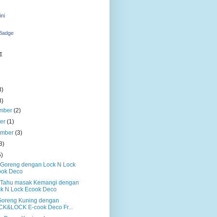
ini
 Badge
E
3)
8)
mber
(2)
ber
(1)
ember
(3)
3)
5)
Goreng dengan Lock N Lock
ook Deco
Tahu masak Kemangi dengan
k N Lock Ecook Deco
Goreng Kuning dengan
K&LOCK E-cook Deco Fr...