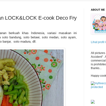
ABOUT ME
an LOCK&LOCK E-cook Deco Fry
anan berkuah khas Indonesia, variasi masakan ini
a soto bandung, soto betawi, soto medan, soto ayam,
o banjar, soto madura, dll.
Lihat profil
All pictures
Accident" .
commercial 
is prohibite
thanks...
Happy cook