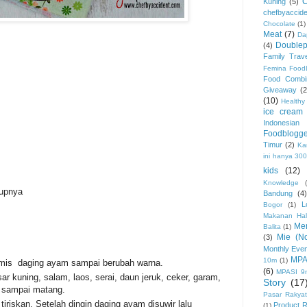
Kuning
(5)
chefbyaccide
Chocolate
(1)
Meat
(7)
Da
Double
(4)
Family Trave
Femina Food
Food Combi
Giveaway
(2
(10)
Healthy
ice cream
Indonesia
Foodblogge
Timur
(2)
Ka
ini hanya 30
kids
(12)
Knowledge
upnya
Bandung
(4
L
Bogor
(1)
Makanan Hal
Me
Balita
(1)
Mie (No
(3)
Monthly Eve
MPA
10m
(1)
umis daging ayam sampai berubah warna.
(6)
MPASI 9
r kuning, salam, laos, serai, daun jeruk, ceker, garam,
Story
(17
k sampai matang.
Pasar Rakyat
iriskan. Setelah dingin daging ayam disuwir lalu
Product 
(1)