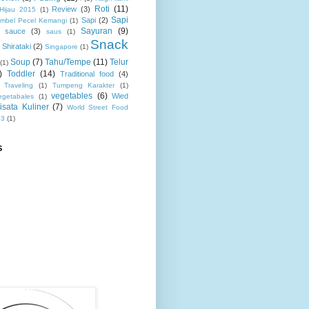
Roti
(11)
Review
(3)
 Hijau 2015
(1)
Sapi
Sapi
(2)
mbel Pecel Kemangi
(1)
Sayuran
(9)
sauce
(3)
saus
(1)
Snack
Shirataki
(2)
Singapore
(1)
Soup
(7)
Tahu/Tempe
(11)
Telur
(1)
)
Toddler
(14)
Traditional food
(4)
Traveling
(1)
Tumpeng Karakter
(1)
vegetables
(6)
Wied
egetabales
(1)
isata Kuliner
(7)
World Street Food
13
(1)
S