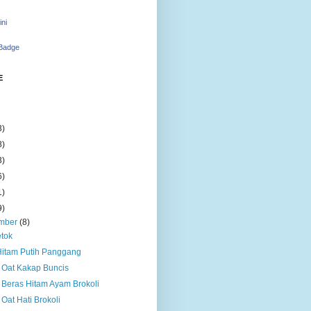
ini
 Badge
E
3)
8)
3)
6)
1)
9)
mber
(8)
etok
Hitam Putih Panggang
 Oat Kakap Buncis
 Beras Hitam Ayam Brokoli
Oat Hati Brokoli