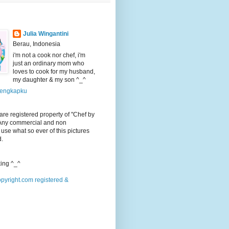
Julia Wingantini
Berau, Indonesia
i'm not a cook nor chef, i'm
just an ordinary mom who
loves to cook for my husband,
my daughter & my son ^_^
 lengkapku
 are registered property of "Chef by
 Any commercial and non
use what so ever of this pictures
d.
ing ^_^