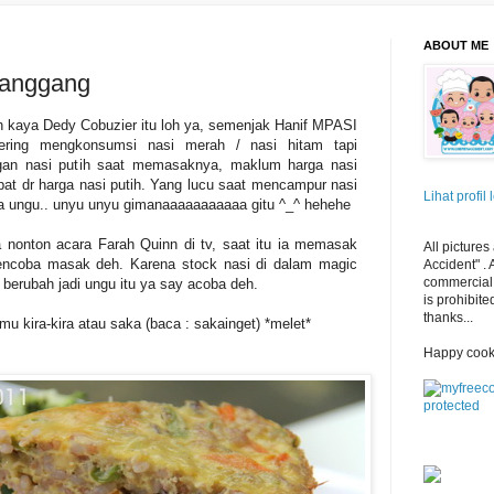
ABOUT ME
Panggang
h kaya Dedy Cobuzier itu loh ya, semenjak Hanif MPASI
sering mengkonsumsi nasi merah / nasi hitam tapi
gan nasi putih saat memasaknya, maklum harga nasi
pat dr harga nasi putih. Yang lucu saat mencampur nasi
Lihat profil
na ungu.. unyu unyu gimanaaaaaaaaaaa gitu ^_^ hehehe
 nonton acara Farah Quinn di tv, saat itu ia memasak
All pictures
mencoba masak deh. Karena stock nasi di dalam magic
Accident" .
commercial 
 berubah jadi ungu itu ya say acoba deh.
is prohibite
thanks...
u kira-kira atau saka (baca : sakainget) *melet*
Happy cook