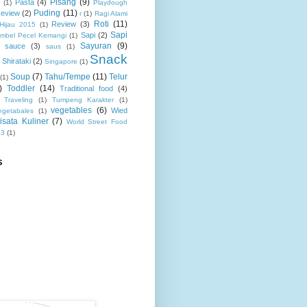
Pisang
(9)
Pasta
(4)
(1)
Playdough
Puding
(11)
Review
(2)
r
(1)
Ragi Alami
Roti
(11)
Review
(3)
 Hijau 2015
(1)
Sapi
Sapi
(2)
mbel Pecel Kemangi
(1)
Sayuran
(9)
sauce
(3)
saus
(1)
Snack
Shirataki
(2)
Singapore
(1)
Soup
(7)
Tahu/Tempe
(11)
Telur
(1)
)
Toddler
(14)
Traditional food
(4)
Traveling
(1)
Tumpeng Karakter
(1)
vegetables
(6)
Wied
egetabales
(1)
isata Kuliner
(7)
World Street Food
13
(1)
S