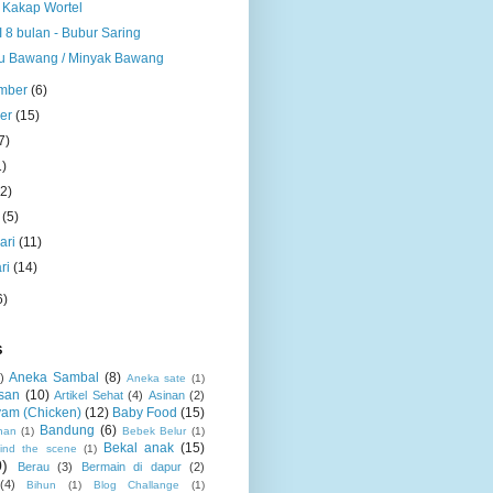
 Kakap Wortel
 8 bulan - Bubur Saring
 Bawang / Minyak Bawang
mber
(6)
ber
(15)
7)
1)
(2)
t
(5)
ari
(11)
ri
(14)
6)
S
Aneka Sambal
(8)
)
Aneka sate
(1)
san
(10)
Artikel Sehat
(4)
Asinan
(2)
am (Chicken)
(12)
Baby Food
(15)
Bandung
(6)
nan
(1)
Bebek Belur
(1)
Bekal anak
(15)
ind the scene
(1)
0)
Berau
(3)
Bermain di dapur
(2)
(4)
Bihun
(1)
Blog Challange
(1)