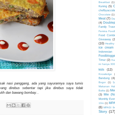
Breakfast
(1)
Kuning
(5)
chefbyaccide
Chocolate
(1)
Meat
(7)
Da
Double
(4)
Family Trave
Femina Food
Food Combi
Giveaway
(2
(10)
Healthy
ice cream
Indonesia
Foodblogge
Timur
(2)
Ka
ini hanya 30
kids
(12)
Knowledge
Bandung
(4
L
Bogor
(1)
sak nasi panggang, ada yang sayurannya saya tumis
Makanan Hal
yang direbus sebentar tapi jika direbus saya tidak
Me
Balita
(1)
ih dan bawang bombay...
Mie (No
(3)
Monthly Eve
MPA
10m
(1)
(6)
MPASI 9
Story
(17