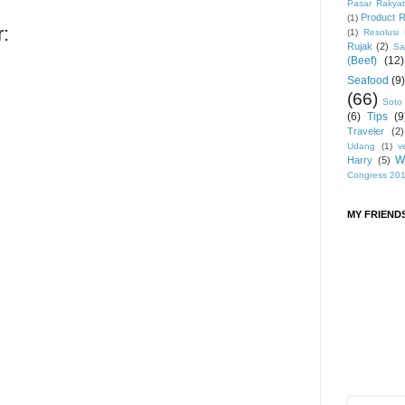
Pasar Rakyat
Product 
(1)
:
(1)
Resolusi
Rujak
(2)
Sa
(Beef)
(12)
Seafood
(9)
(66)
Soto
(6)
Tips
(9
Traveler
(2)
Udang
(1)
v
W
Harry
(5)
Congress 20
MY FRIEND