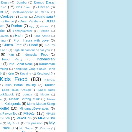
Buah
(4)
Bumbu
(3)
Bumbu Dasar
Cake
(15)
Cheese
(3)
CBA Event
(1)
nt
(3)
Chefbyaccident on Media
(1)
Cookies
(8)
Daging sapi /
Curcol
(1)
Daun Pandan
(2)
DEBM
pur Hemat
(1)
pan
(6)
Durian
(7)
egg
(1)
es krim
(1)
ller
(2)
Familytraveller
(1)
Femina
(1)
Fish
(17)
Lovers
(1)
Food Article
(1)
ning
(2)
From Haura with Love
(3)
Gluten Free
(6)
Hanif
(6)
Haura
)
 Food
(1)
High Recomended for you
(1)
(6)
Ikan
(2)
Indonesian Food
(2)
Indonesian
n Food Party
(3)
r
(7)
Info Sehat Alami
(3)
Kalimantan
mbing
(1)
Kangkung yang dibawa Hanif
Keju
(3)
Ketofood
(4)
00
(1)
Kepiting
(1)
Kids Food
(83)
Kitchen
Klub Berani Baking
(3)
Kuliner
(1)
)
Lapis Talas AraSari
(1)
Lapis Talas
ock&Lock
(5)
Lomba
(1)
Madre
(1)
Masak Bareng Yuuk
(2)
al
(1)
Menu
nu Ketogenic
(6)
Menu Makan Siang
odle)
(10)
Minuman/Beverages
(5)
MPASI
(17)
nt Pawon Ibu
(2)
MPASI
SI 6m
(7)
MPASI 8m
MPASI 7m
(2)
My
my passion
(3)
m
(1)
My Book
(1)
)
Nasi
(15)
No Sugar
(1)
Oncom
(1)