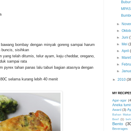
Bubur
MPASI
a
Bumbu
►
Nove
►
Okto
►
Juni
(
►
Mei
(
n bawang bombay dengan minyak goreng sampai harum
 buncis, sisihkan
►
April
 yang telah ditumis, telur ayam, keju cheddar, oregano,
►
Mare
aduk sampai rata
►
Febru
 pyrex tahan panas lalu taburi bagian atasnya dengan
►
Janua
80C selama kurang lebih 40 menit
►
2010
(3
MY RECIPE
Agar-agar
(4
Aneka tumi
Ay
Award
(3)
Bahan Maka
Beef
(1)
beh
Bento
(3
Beverages