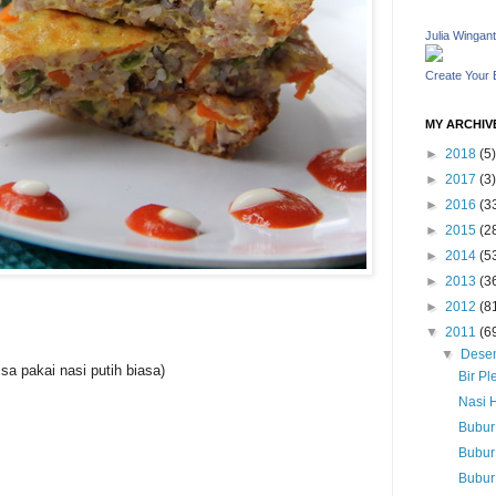
Julia Wingant
Create Your
MY ARCHIV
►
2018
(5)
►
2017
(3)
►
2016
(3
►
2015
(2
►
2014
(5
►
2013
(3
►
2012
(8
▼
2011
(6
▼
Dese
a pakai nasi putih biasa)
Bir Pl
Nasi 
Bubur
s
Bubur
Bubur 