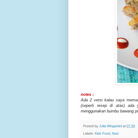
notes :
Ada 2 versi kalau saya mema
(seperti resep di atas) ada 
menggunakan bumbu bawang put
Posted by
Julia Wingantini
at
07.59
Labels:
Kids Food
,
Nasi