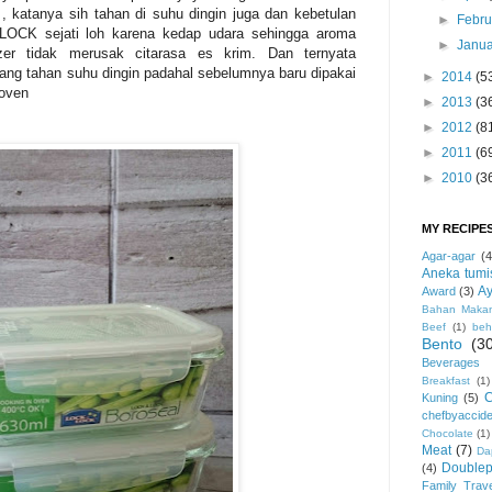
, katanya sih tahan di suhu dingin juga dan kebetulan
►
Febru
OCK sejati loh karena kedap udara sehingga aroma
►
Janua
zer tidak merusak citarasa es krim. Dan ternyata
tahan suhu dingin padahal sebelumnya baru dipakai
►
2014
(5
oven
►
2013
(3
►
2012
(8
►
2011
(6
►
2010
(3
MY RECIPE
Agar-agar
(4
Aneka tumi
Ay
Award
(3)
Bahan Maka
Beef
(1)
beh
Bento
(3
Beverages
Breakfast
(1)
Kuning
(5)
chefbyaccide
Chocolate
(1)
Meat
(7)
Da
Double
(4)
Family Trave