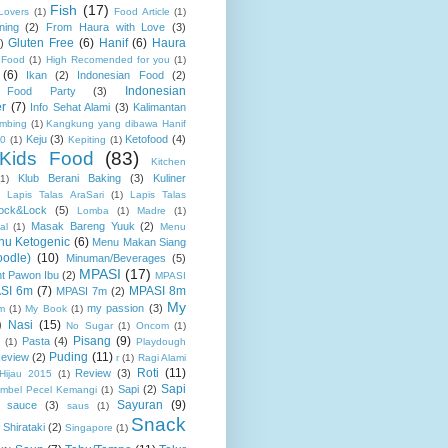
Fish
(17)
Lovers
(1)
Food Article
(1)
ning
(2)
From Haura with Love
(3)
Gluten Free
(6)
Hanif
(6)
Haura
)
 Food
(1)
High Recomended for you
(1)
(6)
Ikan
(2)
Indonesian Food
(2)
Indonesian
n Food Party
(3)
r
(7)
Info Sehat Alami
(3)
Kalimantan
mbing
(1)
Kangkung yang dibawa Hanif
Keju
(3)
Ketofood
(4)
00
(1)
Kepiting
(1)
Kids Food
(83)
Kitchen
Klub Berani Baking
(3)
Kuliner
(1)
)
Lapis Talas AraSari
(1)
Lapis Talas
ock&Lock
(5)
Lomba
(1)
Madre
(1)
Masak Bareng Yuuk
(2)
al
(1)
Menu
nu Ketogenic
(6)
Menu Makan Siang
odle)
(10)
Minuman/Beverages
(5)
MPASI
(17)
nt Pawon Ibu
(2)
MPASI
SI 6m
(7)
MPASI 8m
MPASI 7m
(2)
My
my passion
(3)
m
(1)
My Book
(1)
)
Nasi
(15)
No Sugar
(1)
Oncom
(1)
Pisang
(9)
Pasta
(4)
(1)
Playdough
Puding
(11)
Review
(2)
r
(1)
Ragi Alami
Roti
(11)
Review
(3)
 Hijau 2015
(1)
Sapi
Sapi
(2)
mbel Pecel Kemangi
(1)
Sayuran
(9)
sauce
(3)
saus
(1)
Snack
Shirataki
(2)
Singapore
(1)