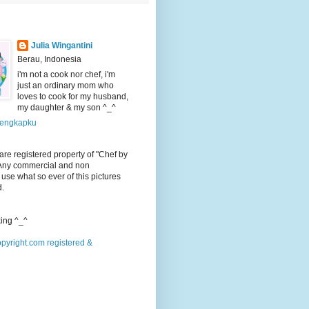
Julia Wingantini
Berau, Indonesia
i'm not a cook nor chef, i'm
just an ordinary mom who
loves to cook for my husband,
my daughter & my son ^_^
 lengkapku
 are registered property of "Chef by
 Any commercial and non
use what so ever of this pictures
d.
ing ^_^