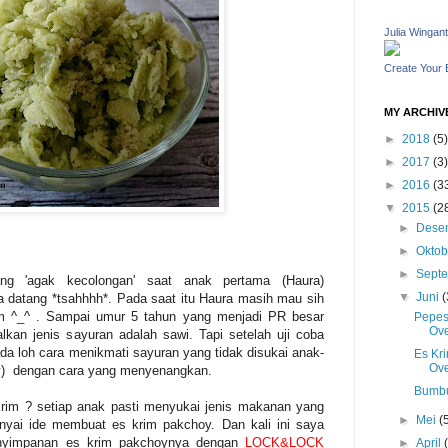
Julia Wingant
Create Your
MY ARCHIV
►
2018
(5)
►
2017
(3)
►
2016
(3
▼
2015
(2
►
Dese
►
Okto
►
Sept
ng 'agak kecolongan' saat anak pertama (Haura)
▼
Juni
(
a datang *tsahhhh*. Pada saat itu Haura masih mau sih
m ^_^ . Sampai umur 5 tahun yang menjadi PR besar
Pepes
Ove
an jenis sayuran adalah sawi. Tapi setelah uji coba
a loh cara menikmati sayuran yang tidak disukai anak-
Es Kr
Ove
oy) dengan cara yang menyenangkan.
Bumbu
krim ? setiap anak pasti menyukai jenis makanan yang
►
Mei
(
nyai ide membuat es krim pakchoy. Dan kali ini saya
yimpanan es krim pakchoynya dengan
LOCK&LOCK
►
April