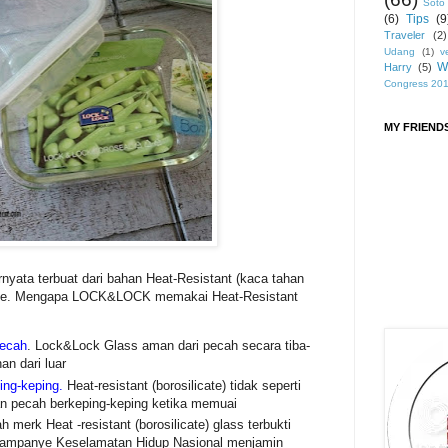
Soto
(6)
Tips
(9
Traveler
(2)
Udang
(1)
v
W
Harry
(5)
Congress 20
MY FRIEND
ernyata terbuat dari bahan Heat-Resistant (kaca tahan
ate. Mengapa LOCK&LOCK memakai Heat-Resistant
pecah
. Lock&Lock Glass aman dari pecah secara tiba-
an dari luar
ing-keping.
Heat-resistant (borosilicate) tidak seperti
n pecah berkeping-keping ketika memuai
 merk Heat -resistant (borosilicate) glass terbukti
ampanye Keselamatan Hidup Nasional menjamin