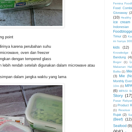
Femina Food
Food Combi
Giveaway
(2
(10)
Healthy
ice cream
Indonesia
Foodblogge
Timur
(2)
Ka
ng point
ini hanya 30
irinya karena perubahan suhu
kids
(12)
 microwave, oven dan freezer
Knowledge
Bandung
(4
dingkan dengan tempered glass
L
Bogor
(1)
 lebih rendah setelah digunakan dalam microwave atau
Makanan Hal
Me
Balita
(1)
Mie (No
(3)
isimpan dalam jangka waktu yang lama
Monthly Eve
MPA
10m
(1)
(6)
MPASI 9
Story
(17
Pasar Rakyat
Product 
(1)
(1)
Resolusi
Rujak
(2)
Sa
(Beef)
(12)
Seafood
(9)
(66)