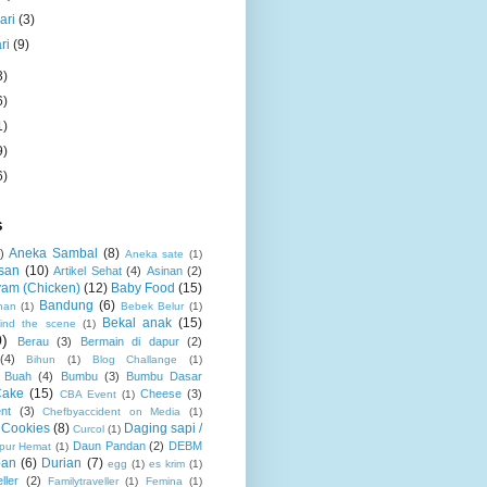
ari
(3)
ri
(9)
3)
6)
1)
9)
6)
S
Aneka Sambal
(8)
)
Aneka sate
(1)
san
(10)
Artikel Sehat
(4)
Asinan
(2)
am (Chicken)
(12)
Baby Food
(15)
Bandung
(6)
nan
(1)
Bebek Belur
(1)
Bekal anak
(15)
ind the scene
(1)
0)
Berau
(3)
Bermain di dapur
(2)
(4)
Bihun
(1)
Blog Challange
(1)
Buah
(4)
Bumbu
(3)
Bumbu Dasar
Cake
(15)
Cheese
(3)
CBA Event
(1)
nt
(3)
Chefbyaccident on Media
(1)
Cookies
(8)
Daging sapi /
Curcol
(1)
Daun Pandan
(2)
DEBM
pur Hemat
(1)
pan
(6)
Durian
(7)
egg
(1)
es krim
(1)
ller
(2)
Familytraveller
(1)
Femina
(1)