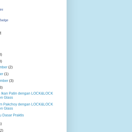
ini
 Badge
E
3)
8)
mber
(2)
ber
(1)
ember
(3)
3)
 Ikan Patin dengan LOCK&LOCK
n Glass
im Pakchoy dengan LOCK&LOCK
n Glass
 Dasar Praktis
5)
(2)