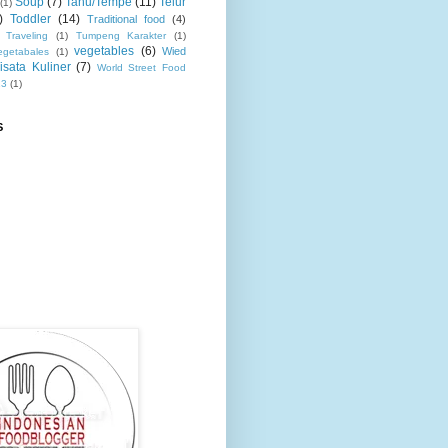
Soup
(7)
Tahu/Tempe
(11)
Telur
(1)
)
Toddler
(14)
Traditional food
(4)
Traveling
(1)
Tumpeng Karakter
(1)
vegetables
(6)
Wied
egetabales
(1)
isata Kuliner
(7)
World Street Food
13
(1)
S